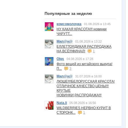
Популярные за неделю
комсомолочка
01.08.2026 в 13:45
НУ КАКАЯ КРАСОТА!!! новинки
ЧАРУТТ...
Мил@н@
01.08.2026 в 13:22
ЕЛЛЕТТО!!!ДИКАЯ РАСПРОДАЖА
НА ВСЁ!!!ФИНАЛ!
1
Olgs
04.08.2026 в 17:28
Фото вещей из китайского выкупа!
П...
3
Мил@н@
31.07.2026 в 16:00
ЛЮШЕ!!!!БЕЛОРУССКАЯ КРАСОТА!
ОТЛИЧНОЕ КАЧЕСТВО,ЦЕНЫ!!!
КРУТЫЕ
НОВИНКИ,РАСПРОДАЖА!!!
Nata.li
05.08.2026 в 16:56
WILDBERRIES НЕРВНО КУРИТ В
СТОРОНК...
1