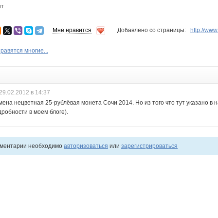
шт
Мне нравится
Добавлено со страницы:
http://ww
равятся многие...
29.02.2012 в 14:37
мена нецветная 25-рублёвая монета Сочи 2014. Но из того что тут указано в 
дробности в моем блоге).
мментарии необходимо
авторизоваться
или
зарегистрироваться