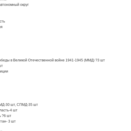
автономный округ
сть
ия
обеды в Великой Отечественной войне 1941-1945 (ММД) ?3 шт
шт
тиции
МД-30 шт, СПМД-35 шт
ласть-4 шт
ь ?6 шт
тан- 3 шт