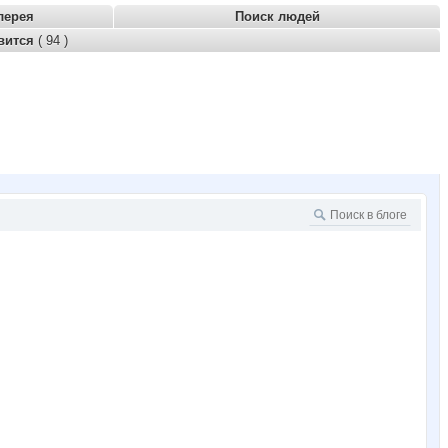
лерея
Поиск людей
вится
( 94 )