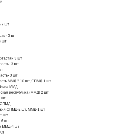
ай
 7 шт
ть - 3 шт
4 шт
ртастан 3 шт
ласть- 3 шт
шт
асть- 3 шт
асть ММД ? 10 шт, СПМД-1 шт
ублика ММД
ская республика (ММД) 2 шт
 шт
л СПМД
ыкия СПМД-2 шт, ММД-1 шт
25 шт
 6 шт
я ММД-4 шт
МД