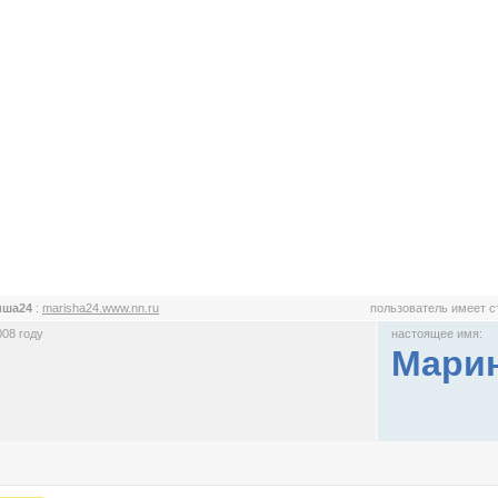
иша24
:
marisha24.www.nn.ru
пользователь имеет 
008 году
настоящее имя:
Мари