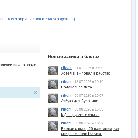
w.nn.ru/user.php?user_id=106487&page=blog
Новые записи в блогах
наличии ничего вроде
nikom
21.07.2026 в 09:00
Хотел в IT - попал в рабство.
nikom
18.07.2026 в 19:19
Полдневное лето.
nikom
08.07.2026 в 13:07
Азбука для Буратино.
nikom
05.06.2026 в 15:55
К Дню русского языка.
nikom
05.06.2026 в 10:32
В связи с пмэф-26 напомним, как
они раззоряли Россию.