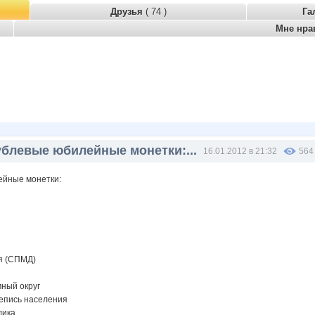
Друзья
( 74 )
Га
Мне нра
ублевые юбилейные монетки:...
16.01.2012 в 21:32
564
ейные монетки:
я (СПМД)
ный округ
епись населения
лика