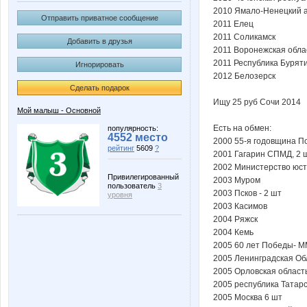
2010 Ямало-Ненецкий 
Отправить приватное сообщение
2011 Елец
2011 Cоликамск
Добавить в друзья
2011 Воронежская обла
2011 Республика Бурят
Игнорировать
2012 Белозерск
Сделать подарок
Ищу 25 руб Сочи 2014
Мой малыш - Основной
Есть на обмен:
популярность:
4552 место
2000 55-я годовщина П
рейтинг
5609
?
2001 Гагарин СПМД, 2 
2002 Министерство юс
Привилегированный
2003 Муром
пользователь
3
2003 Псков - 2 шт
уровня
2003 Касимов
2004 Ряжск
2004 Кемь
2005 60 лет Победы- М
2005 Ленинградская Об
2005 Орловская област
2005 республика Татарс
2005 Москва 6 шт